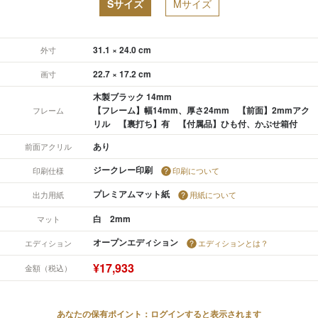
Sサイズ
Mサイズ
31.1 × 24.0 cm
外寸
22.7 × 17.2 cm
画寸
木製ブラック 14mm
【フレーム】幅14mm、厚さ24mm 【前面】2mmアク
フレーム
リル 【裏打ち】有 【付属品】ひも付、かぶせ箱付
あり
前面アクリル
ジークレー印刷
印刷仕様
印刷について
プレミアムマット紙
出力用紙
用紙について
白 2mm
マット
オープンエディション
エディション
エディションとは？
¥17,933
金額（税込）
あなたの保有ポイント：ログインすると表示されます