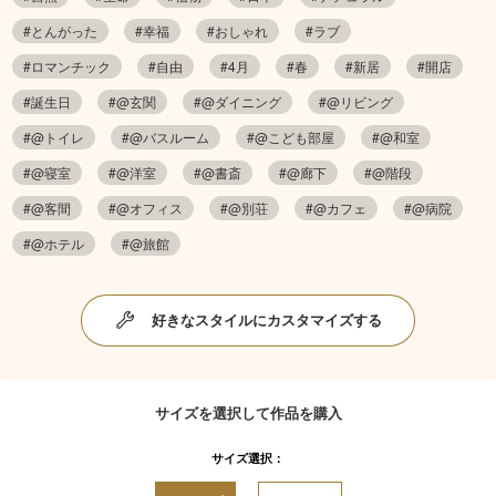
#とんがった
#幸福
#おしゃれ
#ラブ
#ロマンチック
#自由
#4月
#春
#新居
#開店
#誕生日
#@玄関
#@ダイニング
#@リビング
#@トイレ
#@バスルーム
#@こども部屋
#@和室
#@寝室
#@洋室
#@書斎
#@廊下
#@階段
#@客間
#@オフィス
#@別荘
#@カフェ
#@病院
#@ホテル
#@旅館
好きなスタイルにカスタマイズする
サイズを選択して作品を購入
サイズ選択：