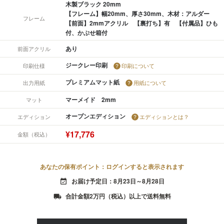
木製ブラック 20mm
【フレーム】幅20mm、厚さ30mm、木材：アルダー
フレーム
【前面】2mmアクリル 【裏打ち】有 【付属品】ひも
付、かぶせ箱付
あり
前面アクリル
ジークレー印刷
印刷仕様
印刷について
プレミアムマット紙
出力用紙
用紙について
マーメイド 2mm
マット
オープンエディション
エディション
エディションとは？
¥17,776
金額（税込）
あなたの保有ポイント：ログインすると表示されます
お届け予定日：8月23日～8月28日
event_available
合計金額2万円（税込）以上で送料無料
local_shipping