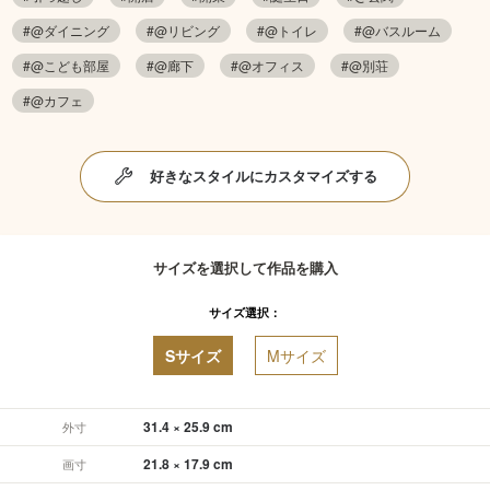
#@ダイニング
#@リビング
#@トイレ
#@バスルーム
#@こども部屋
#@廊下
#@オフィス
#@別荘
#@カフェ
好きなスタイルにカスタマイズする
サイズを選択して作品を購入
サイズ選択：
Sサイズ
Mサイズ
31.4 × 25.9 cm
外寸
21.8 × 17.9 cm
画寸