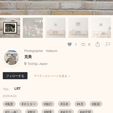
1
0
Photographer Katsumi
克美
Tochigi, Japan
フォローする
アーティストページを見る ＞
LRT
Title:
2026/4/24
#風景
#ポスター
#旅行
#日本
#4月
#新居
#引っ越し
#開店
#開業
#誕生日
#@玄関