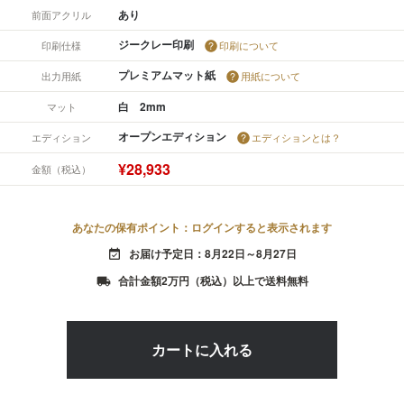
あり
前面アクリル
ジークレー印刷
印刷仕様
印刷について
プレミアムマット紙
出力用紙
用紙について
白 2mm
マット
オープンエディション
エディション
エディションとは？
¥28,933
金額（税込）
あなたの保有ポイント：ログインすると表示されます
お届け予定日：8月22日～8月27日
event_available
合計金額2万円（税込）以上で送料無料
local_shipping