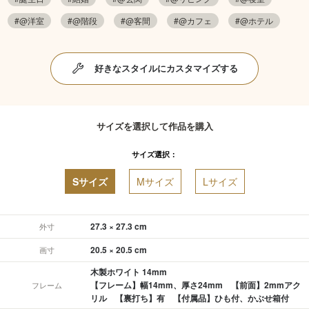
#@洋室
#@階段
#@客間
#@カフェ
#@ホテル
好きなスタイルにカスタマイズする
サイズを選択して作品を購入
サイズ選択：
Sサイズ
Mサイズ
Lサイズ
27.3 × 27.3 cm
外寸
20.5 × 20.5 cm
画寸
木製ホワイト 14mm
【フレーム】幅14mm、厚さ24mm 【前面】2mmアク
フレーム
リル 【裏打ち】有 【付属品】ひも付、かぶせ箱付