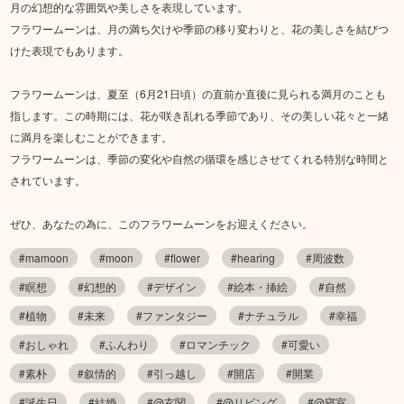
月の幻想的な雰囲気や美しさを表現しています。
フラワームーンは、月の満ち欠けや季節の移り変わりと、花の美しさを結びつ
けた表現でもあります。
フラワームーンは、夏至（6月21日頃）の直前か直後に見られる満月のことも
指します。この時期には、花が咲き乱れる季節であり、その美しい花々と一緒
に満月を楽しむことができます。
フラワームーンは、季節の変化や自然の循環を感じさせてくれる特別な時間と
されています。
ぜひ、あなたの為に、このフラワームーンをお迎えください。
#mamoon
#moon
#flower
#hearing
#周波数
#瞑想
#幻想的
#デザイン
#絵本・挿絵
#自然
#植物
#未来
#ファンタジー
#ナチュラル
#幸福
#おしゃれ
#ふんわり
#ロマンチック
#可愛い
#素朴
#叙情的
#引っ越し
#開店
#開業
#誕生日
#結婚
#@玄関
#@リビング
#@寝室