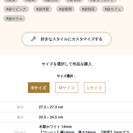
#@リビング
#@洋室
#@客間
#@別荘
#@カフェ
#@ホテル
好きなスタイルにカスタマイズする
サイズを選択して作品を購入
サイズ選択：
Sサイズ
Mサイズ
Lサイズ
27.3 × 27.3 cm
外寸
20.5 × 20.5 cm
画寸
木製ホワイト 14mm
【フレーム】幅14mm、厚さ24mm 【前面】2mmアク
フレーム