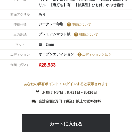
リル 【裏打ち】有 【付属品】ひも付、かぶせ箱付
あり
前面アクリル
ジークレー印刷
印刷仕様
印刷について
プレミアムマット紙
出力用紙
用紙について
白 2mm
マット
オープンエディション
エディション
エディションとは？
¥28,933
金額（税込）
あなたの保有ポイント：ログインすると表示されます
お届け予定日：8月21日～8月26日
event_available
合計金額2万円（税込）以上で送料無料
local_shipping