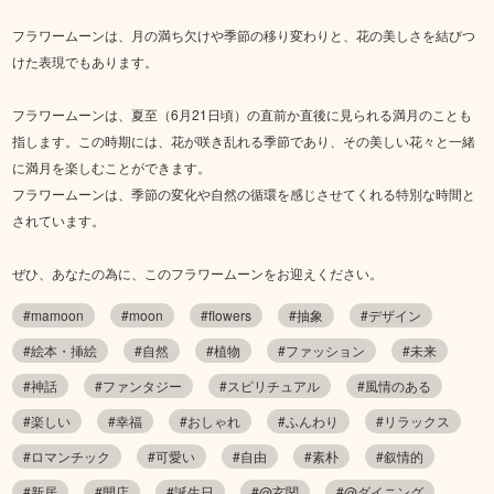
フラワームーンは、月の満ち欠けや季節の移り変わりと、花の美しさを結びつ
けた表現でもあります。
フラワームーンは、夏至（6月21日頃）の直前か直後に見られる満月のことも
指します。この時期には、花が咲き乱れる季節であり、その美しい花々と一緒
に満月を楽しむことができます。
フラワームーンは、季節の変化や自然の循環を感じさせてくれる特別な時間と
されています。
ぜひ、あなたの為に、このフラワームーンをお迎えください。
#mamoon
#moon
#flowers
#抽象
#デザイン
#絵本・挿絵
#自然
#植物
#ファッション
#未来
#神話
#ファンタジー
#スピリチュアル
#風情のある
#楽しい
#幸福
#おしゃれ
#ふんわり
#リラックス
#ロマンチック
#可愛い
#自由
#素朴
#叙情的
#新居
#開店
#誕生日
#@玄関
#@ダイニング