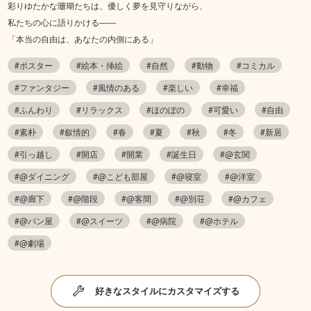
彩りゆたかな珊瑚たちは、優しく夢を見守りながら、
私たちの心に語りかける――
「本当の自由は、あなたの内側にある」
#ポスター
#絵本・挿絵
#自然
#動物
#コミカル
#ファンタジー
#風情のある
#楽しい
#幸福
#ふんわり
#リラックス
#ほのぼの
#可愛い
#自由
#素朴
#叙情的
#春
#夏
#秋
#冬
#新居
#引っ越し
#開店
#開業
#誕生日
#@玄関
#@ダイニング
#@こども部屋
#@寝室
#@洋室
#@廊下
#@階段
#@客間
#@別荘
#@カフェ
#@パン屋
#@スイーツ
#@病院
#@ホテル
#@劇場
好きなスタイルにカスタマイズする