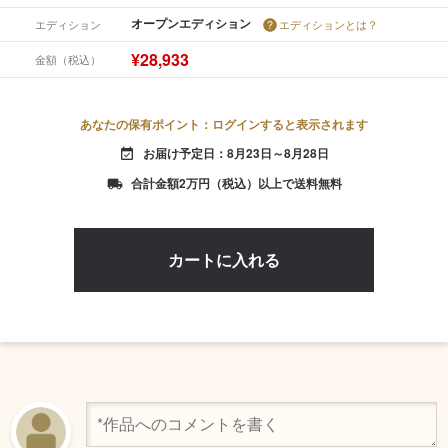
オープンエディション
エディション
エディションとは？
¥28,933
金額（税込）
あなたの保有ポイント：ログインすると表示されます
お届け予定日：8月23日～8月28日
event_available
合計金額2万円（税込）以上で送料無料
local_shipping