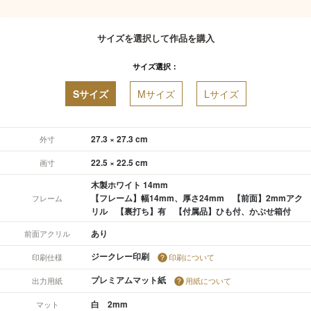
サイズを選択して作品を購入
サイズ選択：
Sサイズ
Mサイズ
Lサイズ
27.3 × 27.3 cm
外寸
22.5 × 22.5 cm
画寸
木製ホワイト 14mm
【フレーム】幅14mm、厚さ24mm 【前面】2mmアク
フレーム
リル 【裏打ち】有 【付属品】ひも付、かぶせ箱付
あり
前面アクリル
ジークレー印刷
印刷仕様
印刷について
プレミアムマット紙
出力用紙
用紙について
白 2mm
マット