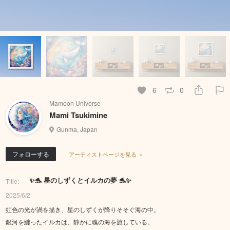
6
0
Mamoon Universe
Mami Tsukimine
Gunma, Japan
フォローする
アーティストページを見る ＞
✨🐬 星のしずくとイルカの夢 🐬✨
Title:
2025/6/2
虹色の光が渦を描き、星のしずくが降りそそぐ海の中。
銀河を纏ったイルカは、静かに魂の海を旅している。