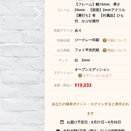
【フレーム】幅14mm、厚さ
24mm 【前面】2mmアクリル
フレーム
【裏打ち】有 【付属品】ひも
付、かぶせ箱付
あり
前面アクリル
ジークレー印刷
印刷仕様
印刷について
フォト半光沢紙
出力用紙
用紙について
白 2mm
マット
オープンエディション
エディション
エディションとは？
¥19,033
金額（税込）
あなたの保有ポイント：ログインすると表示され
ます
お届け予定日：8月21日～8月26日
event_available
合計金額2万円（税込）以上で送料無料
local_shipping