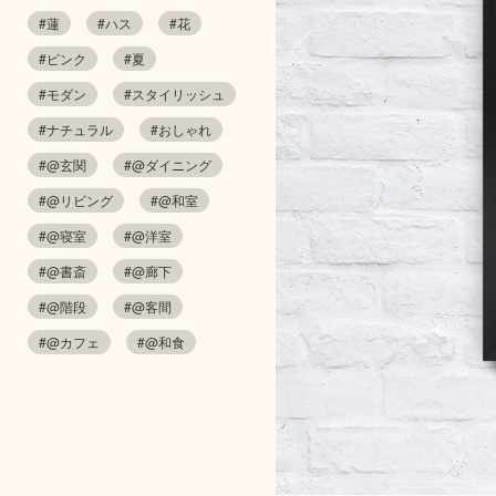
#蓮
#ハス
#花
#ピンク
#夏
#モダン
#スタイリッシュ
#ナチュラル
#おしゃれ
#@玄関
#@ダイニング
#@リビング
#@和室
#@寝室
#@洋室
#@書斎
#@廊下
#@階段
#@客間
#@カフェ
#@和食