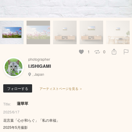
1
0
photographer
I.ISHIGAMI
, Japan
フォローする
アーティストページを見る ＞
蓮華草
Title:
2025/6/17
花言葉「心が和らぐ」「私の幸福」
2025年5月撮影