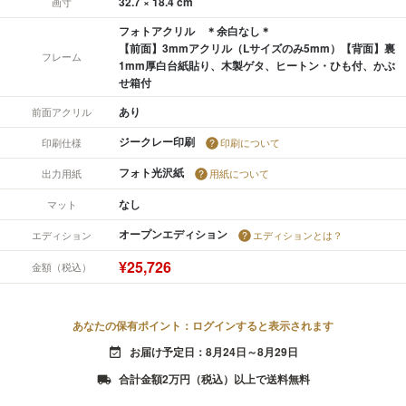
32.7 × 18.4 cm
画寸
フォトアクリル ＊余白なし＊
【前面】3mmアクリル（Lサイズのみ5mm）【背面】裏
フレーム
1mm厚白台紙貼り、木製ゲタ、ヒートン・ひも付、かぶ
せ箱付
あり
前面アクリル
ジークレー印刷
印刷仕様
印刷について
フォト光沢紙
出力用紙
用紙について
なし
マット
オープンエディション
エディション
エディションとは？
¥25,726
金額（税込）
あなたの保有ポイント：ログインすると表示されます
お届け予定日：8月24日～8月29日
event_available
合計金額2万円（税込）以上で送料無料
local_shipping