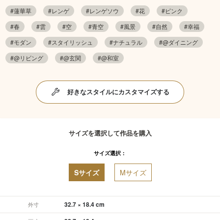
#蓮華草
#レンゲ
#レンゲソウ
#花
#ピンク
#春
#雲
#空
#青空
#風景
#自然
#幸福
#モダン
#スタイリッシュ
#ナチュラル
#@ダイニング
#@リビング
#@玄関
#@和室
好きなスタイルにカスタマイズする
サイズを選択して作品を購入
サイズ選択：
Sサイズ
Mサイズ
32.7 × 18.4 cm
外寸