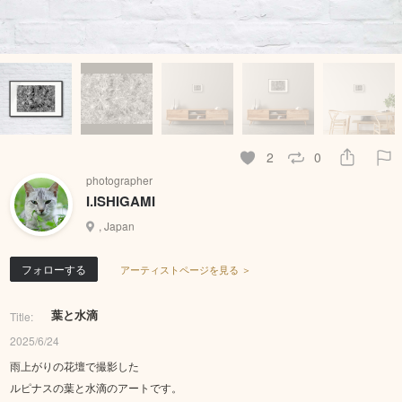
2
0
photographer
I.ISHIGAMI
, Japan
フォローする
アーティストページを見る ＞
葉と水滴
Title:
2025/6/24
雨上がりの花壇で撮影した
ルピナスの葉と水滴のアートです。