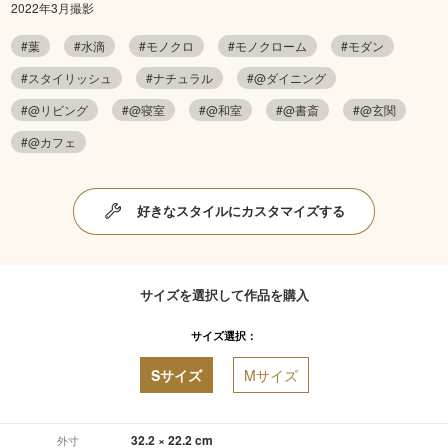
2022年3月撮影
#葉
#水滴
#モノクロ
#モノクローム
#モダン
#スタイリッシュ
#ナチュラル
#@ダイニング
#@リビング
#@寝室
#@和室
#@書斎
#@玄関
#@カフェ
好きなスタイルにカスタマイズする
サイズを選択して作品を購入
サイズ選択：
Sサイズ
Mサイズ
32.2 × 22.2 cm
外寸