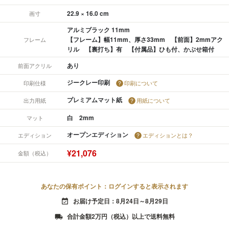
22.9 × 16.0 cm
画寸
アルミブラック 11mm
【フレーム】幅11mm、厚さ33mm 【前面】2mmアク
フレーム
リル 【裏打ち】有 【付属品】ひも付、かぶせ箱付
あり
前面アクリル
ジークレー印刷
印刷仕様
印刷について
プレミアムマット紙
出力用紙
用紙について
白 2mm
マット
オープンエディション
エディション
エディションとは？
¥21,076
金額（税込）
あなたの保有ポイント：ログインすると表示されます
お届け予定日：8月24日～8月29日
event_available
合計金額2万円（税込）以上で送料無料
local_shipping