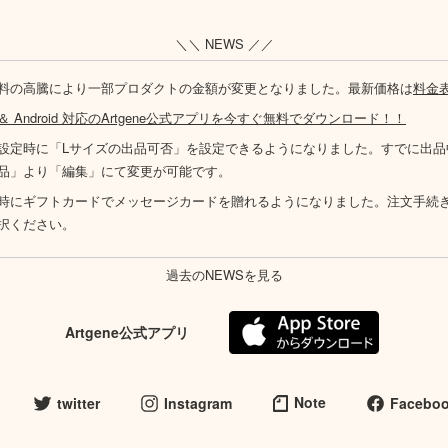
＼＼ NEWS ／／
料の高騰により一部プロダクトの金額が変更となりました。最新価格は
料金
S ＆ Android 対応のArtgene公式アプリを今すぐ無料でダウンロード！！
設定時に「Lサイズの出品可否」を設定できるようになりました。すでに出品
品」より「編集」にて変更が可能です。
時にギフトカードでメッセージカードを贈れるようになりました。注文手続
択ください。
過去のNEWSを見る
Artgene公式アプリ
Note
twitter
Instagram
Facebo