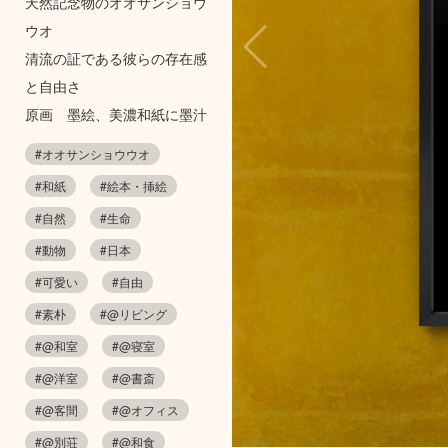
天然記念物のオオサンショウ
ウオ
清流の証である彼らの存在感
と自由さ
原画 墨絵、美濃和紙に墨汁
#オオサンショウウオ
#和紙
#絵本・挿絵
#自然
#生命
#動物
#日本
#可愛い
#自由
#素朴
#@リビング
#@和室
#@寝室
#@洋室
#@書斎
#@客間
#@オフィス
#@別荘
#@和食