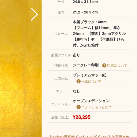
24.0 × 31.1 cm
外寸
21.2 × 28.3 cm
画寸
木製ブラック 14mm
【フレーム】幅14mm、厚さ
24mm 【前面】2mmアクリル
フレーム
【裏打ち】有 【付属品】ひも
付、かぶせ箱付
あり
前面アクリル
ジークレー印刷
印刷仕様
印刷について
プレミアムマット紙
出力用紙
用紙について
なし
マット
オープンエディション
エディション
エディションとは？
¥28,295
金額（税込）
あなたの保有ポイント：ログインすると表示され