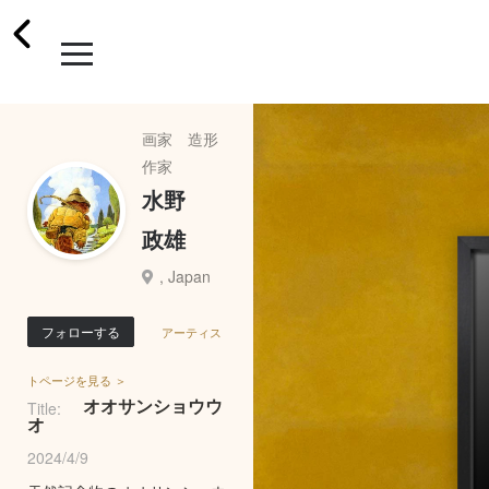
画家 造形
作家
水野
政雄
, Japan
フォローする
アーティス
トページを見る ＞
オオサンショウウ
Title:
オ
2024/4/9