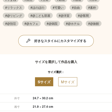
#リラックス
#ほのぼの
#可愛い
#自由
#素朴
#@リビング
#@こども部屋
#@洋室
#@客間
#@別荘
#@カフェ
#@病院
#@ホテル
#@旅館
好きなスタイルにカスタマイズする
サイズを選択して作品を購入
サイズ選択：
Sサイズ
Mサイズ
24.7 × 30.2 cm
外寸
21.9 × 27.4 cm
画寸