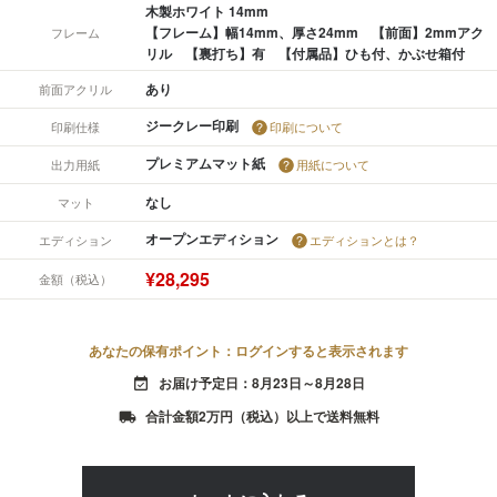
木製ホワイト 14mm
【フレーム】幅14mm、厚さ24mm 【前面】2mmアク
フレーム
リル 【裏打ち】有 【付属品】ひも付、かぶせ箱付
あり
前面アクリル
ジークレー印刷
印刷仕様
印刷について
プレミアムマット紙
出力用紙
用紙について
なし
マット
オープンエディション
エディション
エディションとは？
¥28,295
金額（税込）
あなたの保有ポイント：ログインすると表示されます
お届け予定日：8月23日～8月28日
event_available
合計金額2万円（税込）以上で送料無料
local_shipping