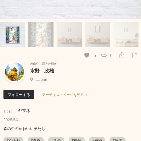
5
0
画家 造形作家
水野 政雄
, Japan
フォローする
アーティストページを見る ＞
ヤマネ
Title:
2025/5/4
森の中のかわいい子たち
#やまね
#自然
#生命
#動物
#植物
#日本