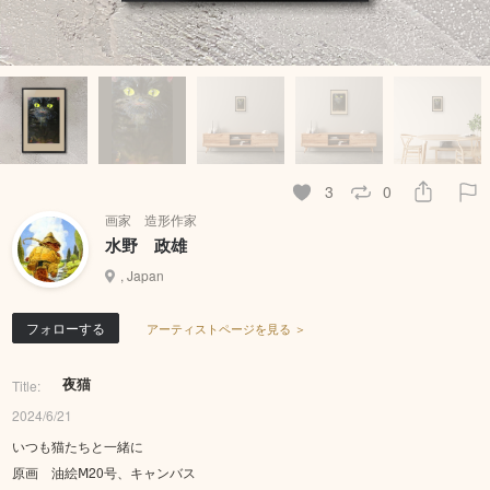
3
0
画家 造形作家
水野 政雄
, Japan
フォローする
アーティストページを見る ＞
夜猫
Title:
2024/6/21
いつも猫たちと一緒に
原画 油絵Ⅿ20号、キャンバス