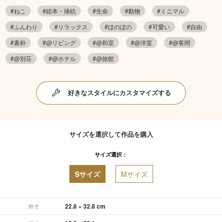
#ねこ
#絵本・挿絵
#生命
#動物
#ミニマル
#ふんわり
#リラックス
#ほのぼの
#可愛い
#自由
#素朴
#@リビング
#@和室
#@洋室
#@客間
#@別荘
#@ホテル
#@旅館
好きなスタイルにカスタマイズする
サイズを選択して作品を購入
サイズ選択：
Sサイズ
Mサイズ
22.8 × 32.8 cm
外寸