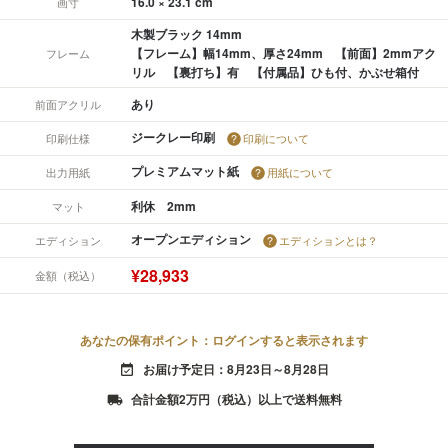
16.0 × 23.1 cm
画寸
木製ブラック 14mm
【フレーム】幅14mm、厚さ24mm 【前面】2mmアク
フレーム
リル 【裏打ち】有 【付属品】ひも付、かぶせ箱付
あり
前面アクリル
ジークレー印刷
印刷仕様
印刷について
プレミアムマット紙
出力用紙
用紙について
利休 2mm
マット
オープンエディション
エディション
エディションとは？
¥28,933
金額（税込）
あなたの保有ポイント：ログインすると表示されます
お届け予定日：8月23日～8月28日
event_available
合計金額2万円（税込）以上で送料無料
local_shipping