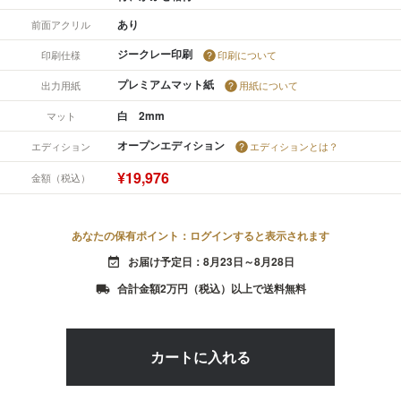
あり
前面アクリル
ジークレー印刷
印刷仕様
印刷について
プレミアムマット紙
出力用紙
用紙について
白 2mm
マット
オープンエディション
エディション
エディションとは？
¥19,976
金額（税込）
あなたの保有ポイント：ログインすると表示されます
お届け予定日：8月23日～8月28日
event_available
合計金額2万円（税込）以上で送料無料
local_shipping