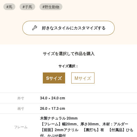
#馬
#子馬
#野生動物
好きなスタイルにカスタマイズする
サイズを選択して作品を購入
サイズ選択：
Sサイズ
Mサイズ
34.0 × 24.0 cm
外寸
26.0 × 17.3 cm
画寸
木製ナチュラル 20mm
【フレーム】幅20mm、厚さ30mm、木材：アルダー
フレーム
【前面】2mmアクリル 【裏打ち】有 【付属品】ひも
付、かぶせ箱付