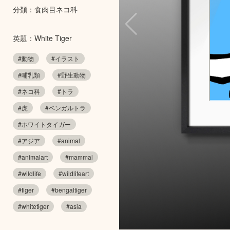
分類：食肉目ネコ科
英題：White Tiger
#動物
#イラスト
#哺乳類
#野生動物
#ネコ科
#トラ
#虎
#ベンガルトラ
#ホワイトタイガー
#アジア
#animal
#animalart
#mammal
#wildlife
#wildlifeart
#tiger
#bengaltiger
#whitetiger
#asia