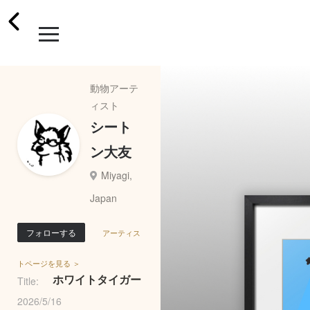
動物アーテ
ィスト
シート
ン大友
Miyagi,
Japan
フォローする
アーティス
トページを見る ＞
ホワイトタイガー
Title:
2026/5/16