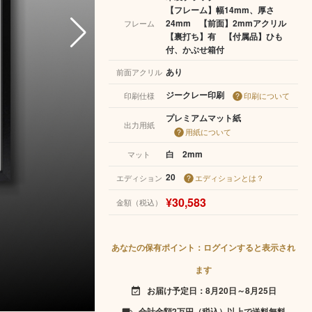
【フレーム】幅14mm、厚さ
24mm 【前面】2mmアクリル
フレーム
【裏打ち】有 【付属品】ひも
付、かぶせ箱付
あり
前面アクリル
ジークレー印刷
印刷仕様
印刷について
プレミアムマット紙
出力用紙
用紙について
白 2mm
マット
20
エディション
エディションとは？
¥30,583
金額（税込）
あなたの保有ポイント：ログインすると表示され
ます
お届け予定日：8月20日～8月25日
event_available
合計金額2万円（税込）以上で送料無料
local_shipping