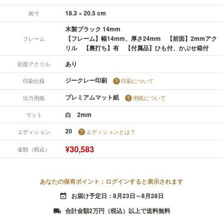
18.3 × 20.5 cm
画寸
木製ブラック 14mm
【フレーム】幅14mm、厚さ24mm 【前面】2mmアク
フレーム
リル 【裏打ち】有 【付属品】ひも付、かぶせ箱付
あり
前面アクリル
ジークレー印刷
印刷仕様
印刷について
プレミアムマット紙
出力用紙
用紙について
白 2mm
マット
20
エディション
エディションとは？
¥30,583
金額（税込）
あなたの保有ポイント：ログインすると表示されます
お届け予定日：8月23日～8月28日
event_available
合計金額2万円（税込）以上で送料無料
local_shipping