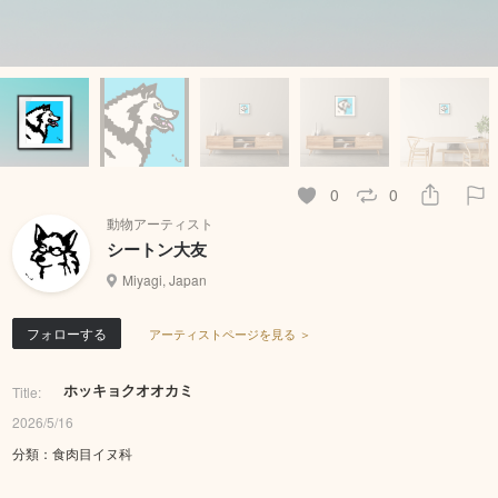
0
0
動物アーティスト
シートン大友
Miyagi, Japan
フォローする
アーティストページを見る ＞
ホッキョクオオカミ
Title:
2026/5/16
分類：食肉目イヌ科