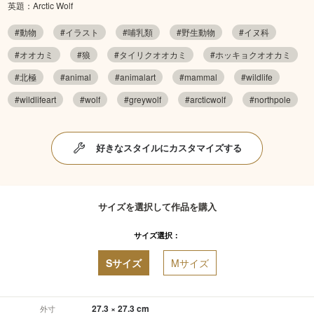
英題：Arctic Wolf
#動物
#イラスト
#哺乳類
#野生動物
#イヌ科
#オオカミ
#狼
#タイリクオオカミ
#ホッキョクオオカミ
#北極
#animal
#animalart
#mammal
#wildlife
#wildlifeart
#wolf
#greywolf
#arcticwolf
#northpole
好きなスタイルにカスタマイズする
サイズを選択して作品を購入
サイズ選択：
Sサイズ
Mサイズ
27.3 × 27.3 cm
外寸