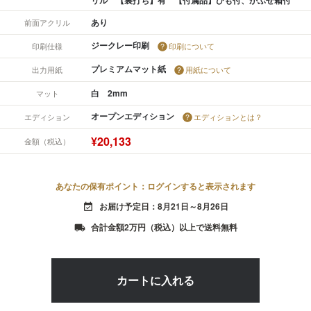
あり
前面アクリル
ジークレー印刷
印刷仕様
印刷について
プレミアムマット紙
出力用紙
用紙について
白 2mm
マット
オープンエディション
エディション
エディションとは？
¥20,133
金額（税込）
あなたの保有ポイント：ログインすると表示されます
お届け予定日：8月21日～8月26日
event_available
合計金額2万円（税込）以上で送料無料
local_shipping