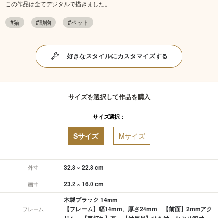
この作品は全てデジタルで描きました。
#猫
#動物
#ペット
好きなスタイルにカスタマイズする
サイズを選択して作品を購入
サイズ選択：
Sサイズ
Mサイズ
32.8 × 22.8 cm
外寸
23.2 × 16.0 cm
画寸
木製ブラック 14mm
【フレーム】幅14mm、厚さ24mm 【前面】2mmアク
フレーム
リル 【裏打ち】有 【付属品】ひも付、かぶせ箱付