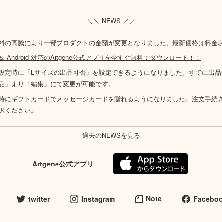
＼＼ NEWS ／／
料の高騰により一部プロダクトの金額が変更となりました。最新価格は
料金
S ＆ Android 対応のArtgene公式アプリを今すぐ無料でダウンロード！！
設定時に「Lサイズの出品可否」を設定できるようになりました。すでに出品
品」より「編集」にて変更が可能です。
時にギフトカードでメッセージカードを贈れるようになりました。注文手続
択ください。
過去のNEWSを見る
Artgene公式アプリ
Note
twitter
Instagram
Facebo