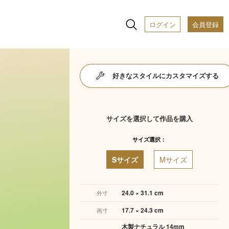
ログイン
会員登録
好きなスタイルにカスタマイズする
サイズを選択して作品を購入
サイズ選択：
Sサイズ
Mサイズ
24.0 × 31.1 cm
外寸
17.7 × 24.3 cm
画寸
木製ナチュラル 14mm