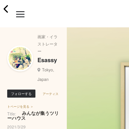
画家・イラ
ストレータ
ー
Esassy
Tokyo,
Japan
フォローする
アーティス
トページを見る ＞
みんなが集うツリ
Title:
ーハウス
2021/3/29