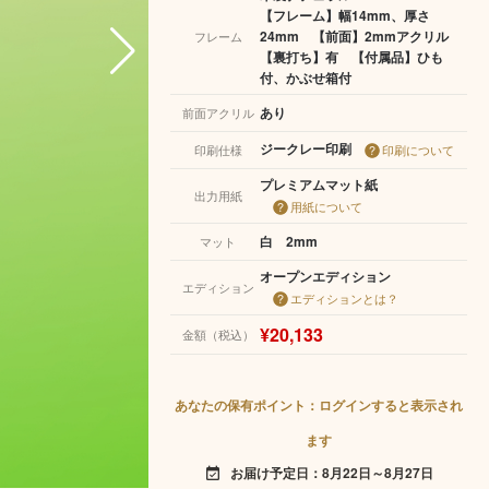
【フレーム】幅14mm、厚さ
24mm 【前面】2mmアクリル
フレーム
【裏打ち】有 【付属品】ひも
付、かぶせ箱付
あり
前面アクリル
ジークレー印刷
印刷仕様
印刷について
プレミアムマット紙
出力用紙
用紙について
白 2mm
マット
オープンエディション
エディション
エディションとは？
¥20,133
金額（税込）
あなたの保有ポイント：ログインすると表示され
ます
お届け予定日：8月22日～8月27日
event_available