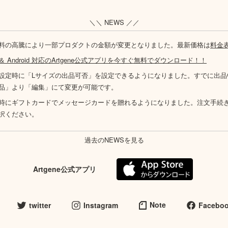
＼＼ NEWS ／／
料の高騰により一部プロダクトの金額が変更となりました。最新価格は
料金
S ＆ Android 対応のArtgene公式アプリを今すぐ無料でダウンロード！！
設定時に「Lサイズの出品可否」を設定できるようになりました。すでに出品
品」より「編集」にて変更が可能です。
時にギフトカードでメッセージカードを贈れるようになりました。注文手続
択ください。
過去のNEWSを見る
Artgene公式アプリ
Note
twitter
Instagram
Facebo