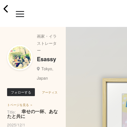
画家・イラ
ストレータ
ー
Esassy
Tokyo,
Japan
フォローする
アーティス
トページを見る ＞
幸せの一杯、あな
Title:
たと共に
2025/12/1