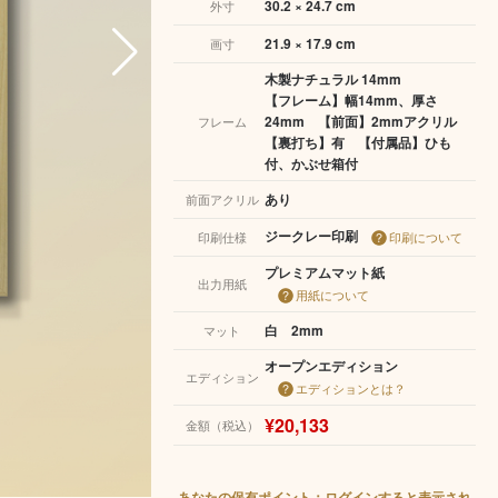
30.2 × 24.7 cm
外寸
21.9 × 17.9 cm
画寸
木製ナチュラル 14mm
【フレーム】幅14mm、厚さ
24mm 【前面】2mmアクリル
フレーム
【裏打ち】有 【付属品】ひも
付、かぶせ箱付
あり
前面アクリル
ジークレー印刷
印刷仕様
印刷について
プレミアムマット紙
出力用紙
用紙について
白 2mm
マット
オープンエディション
エディション
エディションとは？
¥20,133
金額（税込）
あなたの保有ポイント：ログインすると表示され