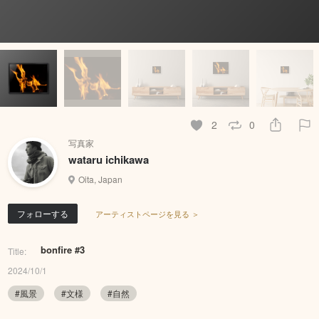
2
0
写真家
wataru ichikawa
Oita, Japan
フォローする
アーティストページを見る ＞
bonfire #3
Title:
2024/10/1
#風景
#文様
#自然