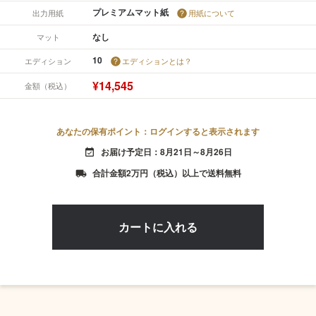
プレミアムマット紙
出力用紙
用紙について
なし
マット
10
エディション
エディションとは？
¥14,545
金額（税込）
あなたの保有ポイント：ログインすると表示されます
お届け予定日：8月21日～8月26日
event_available
合計金額2万円（税込）以上で送料無料
local_shipping