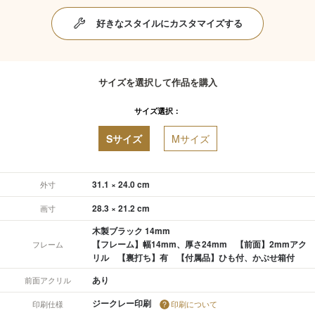
好きなスタイルにカスタマイズする
サイズを選択して作品を購入
サイズ選択：
Sサイズ
Mサイズ
31.1 × 24.0 cm
外寸
28.3 × 21.2 cm
画寸
木製ブラック 14mm
【フレーム】幅14mm、厚さ24mm 【前面】2mmアク
フレーム
リル 【裏打ち】有 【付属品】ひも付、かぶせ箱付
あり
前面アクリル
ジークレー印刷
印刷仕様
印刷について