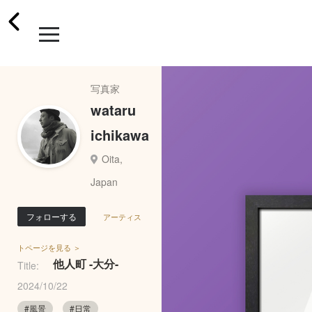
写真家
wataru
ichikawa
Oita,
Japan
フォローする
アーティス
トページを見る ＞
他人町 -大分-
Title:
2024/10/22
#風景
#日常