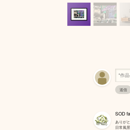
SOD fa
ありが
日常風