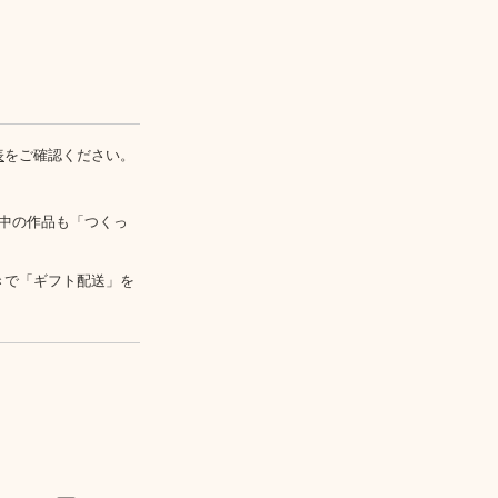
表
をご確認ください。
中の作品も「つくっ
きで「ギフト配送」を