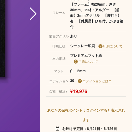
【フレーム】幅20mm、厚さ
30mm、木材：アルダー 【前
フレーム
面】2mmアクリル 【裏打ち】
有 【付属品】ひも付、かぶせ箱
付
あり
前面アクリル
ジークレー印刷
印刷仕様
印刷について
プレミアムマット紙
出力用紙
用紙について
白 2mm
マット
30
エディション
エディションとは？
¥19,976
金額（税込）
あなたの保有ポイント：ログインすると表示され
ます
お届け予定日：8月21日～8月26日
event_available