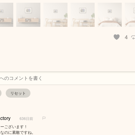
4
ctory
636日前
とーございます！
景なのに素敵ですね。