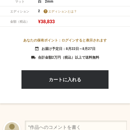
白 2mm
マット
2
エディション
エディションとは？
¥38,833
金額（税込）
あなたの保有ポイント：ログインすると表示されます
お届け予定日：8月22日～8月27日
event_available
合計金額2万円（税込）以上で送料無料
local_shipping