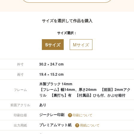
サイズを選択して作品を購入
サイズ選択：
Sサイズ
Mサイズ
30.2 × 24.7 cm
外寸
19.4 × 15.2 cm
画寸
木製ブラック 14mm
【フレーム】幅14mm、厚さ24mm 【前面】2mmアク
フレーム
リル 【裏打ち】有 【付属品】ひも付、かぶせ箱付
あり
前面アクリル
ジークレー印刷
印刷仕様
印刷について
プレミアムマット紙
出力用紙
用紙について