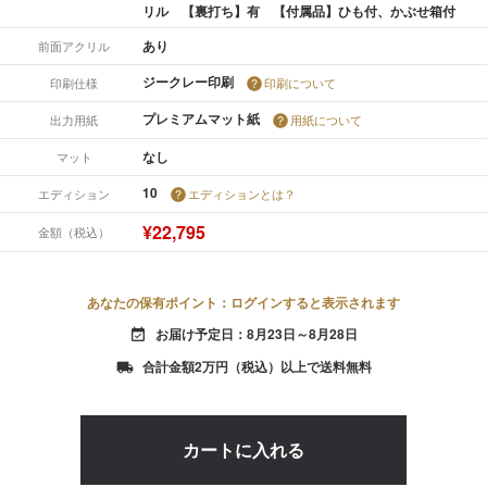
リル 【裏打ち】有 【付属品】ひも付、かぶせ箱付
あり
前面アクリル
ジークレー印刷
印刷仕様
印刷について
プレミアムマット紙
出力用紙
用紙について
なし
マット
10
エディション
エディションとは？
¥22,795
金額（税込）
あなたの保有ポイント：ログインすると表示されます
お届け予定日：8月23日～8月28日
event_available
合計金額2万円（税込）以上で送料無料
local_shipping