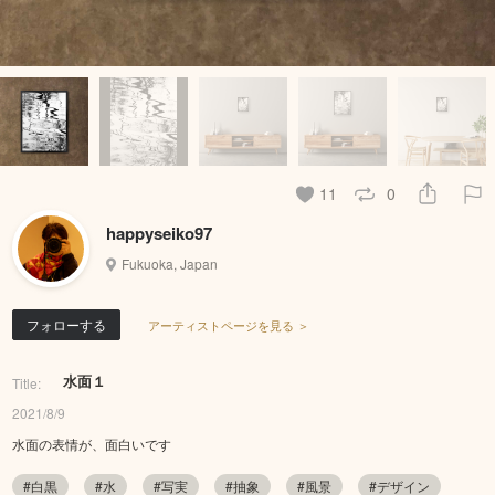
11
0
happyseiko97
Fukuoka, Japan
フォローする
アーティストページを見る ＞
水面１
Title:
2021/8/9
水面の表情が、面白いです
#白黒
#水
#写実
#抽象
#風景
#デザイン