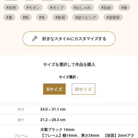
#自然
#モダン
#ポップ
#おしゃれ
#自由
#春
#夏
#秋
#冬
#新居
#@リビング
#@寝室
好きなスタイルにカスタマイズする
サイズを選択して作品を購入
サイズ選択：
Sサイズ
Mサイズ
24.0 × 31.1 cm
外寸
21.2 × 28.3 cm
画寸
木製ブラック 14mm
【フレーム】幅14mm、厚さ24mm 【前面】2mmアク
フレーム