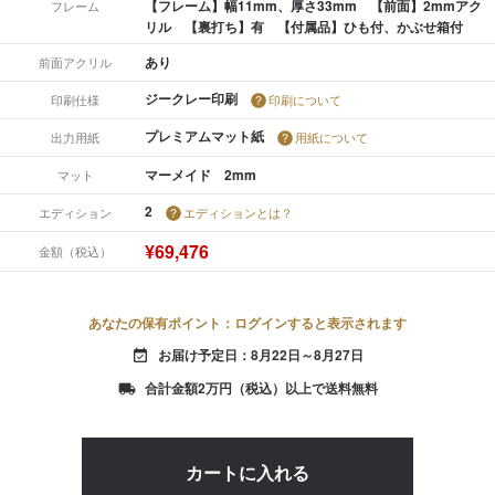
【フレーム】幅11mm、厚さ33mm 【前面】2mmアク
フレーム
リル 【裏打ち】有 【付属品】ひも付、かぶせ箱付
あり
前面アクリル
ジークレー印刷
印刷仕様
印刷について
プレミアムマット紙
出力用紙
用紙について
マーメイド 2mm
マット
2
エディション
エディションとは？
¥69,476
金額（税込）
あなたの保有ポイント：ログインすると表示されます
お届け予定日：8月22日～8月27日
event_available
合計金額2万円（税込）以上で送料無料
local_shipping