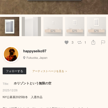
3
1
happyseiko97
Fukuoka, Japan
フォローする
アーティストページを見る ＞
ホリゾントという無限の空
Title:
2025/12/26
NY公募展2025秋冬 入選作品