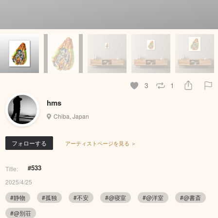
3
1
hms
Chiba, Japan
フォローする
アーティストページを見る ＞
#533
Title:
2025/4/25
#静物
#孤独
#不安
#@寝室
#@洋室
#@書斎
#@別荘