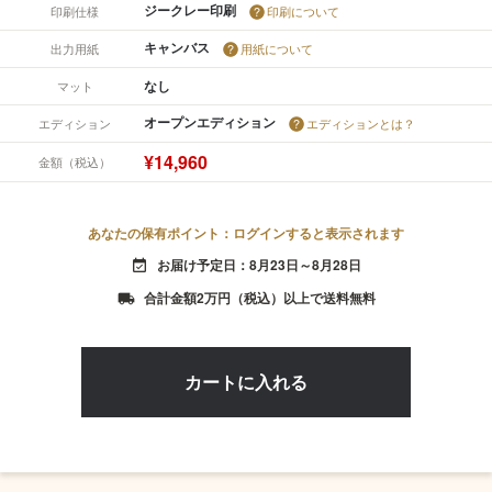
ジークレー印刷
印刷仕様
印刷について
キャンバス
出力用紙
用紙について
なし
マット
オープンエディション
エディション
エディションとは？
¥14,960
金額（税込）
あなたの保有ポイント：ログインすると表示されます
お届け予定日：8月23日～8月28日
event_available
合計金額2万円（税込）以上で送料無料
local_shipping