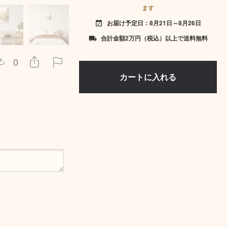
ます
お届け予定日：8月21日～8月26日
event_available
合計金額2万円（税込）以上で送料無料
local_shipping
0