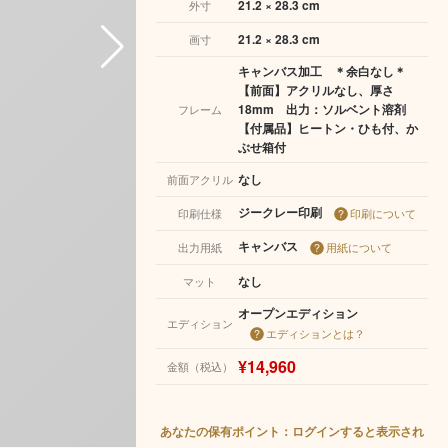
21.2 × 28.3 cm
外寸
21.2 × 28.3 cm
画寸
キャンバス加工 ＊余白なし＊
【前面】アクリルなし、厚さ
18mm 出力：ソルベント溶剤
フレーム
【付属品】ヒートン・ひも付、か
ぶせ箱付
なし
前面アクリル
ジークレー印刷
印刷仕様
印刷について
キャンバス
出力用紙
用紙について
なし
マット
オープンエディション
エディション
エディションとは？
¥14,960
金額（税込）
あなたの保有ポイント：ログインすると表示され