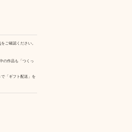
表
をご確認ください。
中の作品も「つくっ
きで「ギフト配送」を