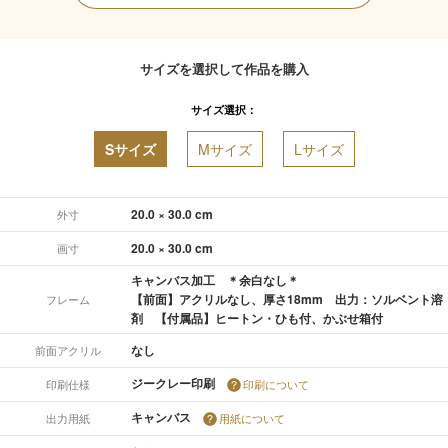
サイズを選択して作品を購入
サイズ選択：
Sサイズ
Mサイズ
Lサイズ
20.0 × 30.0 cm
外寸
20.0 × 30.0 cm
画寸
キャンバス加工 ＊余白なし＊
【前面】アクリルなし、厚さ18mm 出力：ソルベント溶
フレーム
剤 【付属品】ヒートン・ひも付、かぶせ箱付
なし
前面アクリル
ジークレー印刷
印刷仕様
印刷について
キャンバス
出力用紙
用紙について