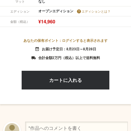
なし
マット
オープンエディション
エディション
エディションとは？
¥14,960
金額（税込）
あなたの保有ポイント：ログインすると表示されます
お届け予定日：8月23日～8月28日
event_available
合計金額2万円（税込）以上で送料無料
local_shipping