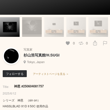
0
0
写真家
杉山浩写真館/H.SUGI
Tokyo, Japan
フォローする
アーティストページを見る ＞
神恩 #250604081757
Title:
2025/6/12
シリーズ 神恩 （sin on）
HASSLBLAD X1D II 50C 使用作品