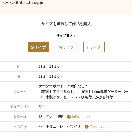
©️H.SUGI https://h-sugi.jp
サイズを選択して作品を購入
サイズ選択：
Sサイズ
Mサイズ
Lサイズ
28.3 × 21.2 cm
外寸
28.3 × 21.2 cm
画寸
ゲーターボード ＊余白なし＊
【前面】アクリルなし 【背面】5mm厚黒ゲーターボー
フレーム
ド、木製ゲタ、ヒートン・ひも付、かぶせ箱付
なし
前面アクリル
ジークレー印刷
印刷仕様
印刷について
ハーネミューレ バライタ
出力用紙
用紙について