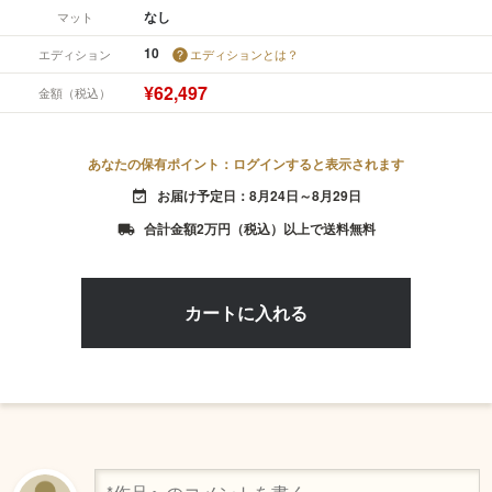
なし
マット
10
エディション
エディションとは？
¥62,497
金額（税込）
あなたの保有ポイント：ログインすると表示されます
お届け予定日：8月24日～8月29日
event_available
合計金額2万円（税込）以上で送料無料
local_shipping