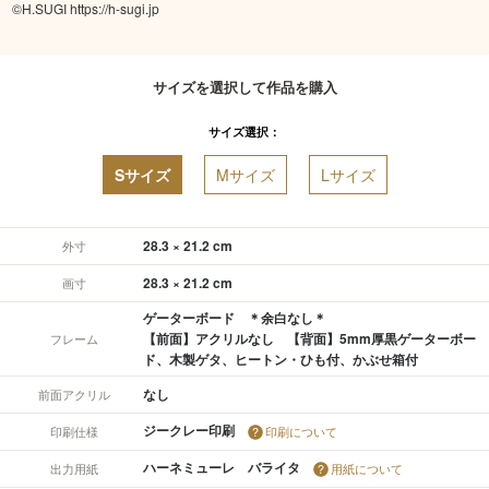
©️H.SUGI https://h-sugi.jp
サイズを選択して作品を購入
サイズ選択：
Sサイズ
Mサイズ
Lサイズ
28.3 × 21.2 cm
外寸
28.3 × 21.2 cm
画寸
ゲーターボード ＊余白なし＊
【前面】アクリルなし 【背面】5mm厚黒ゲーターボー
フレーム
ド、木製ゲタ、ヒートン・ひも付、かぶせ箱付
なし
前面アクリル
ジークレー印刷
印刷仕様
印刷について
ハーネミューレ バライタ
出力用紙
用紙について