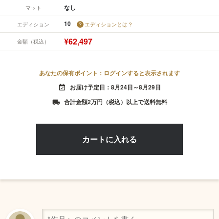
なし
マット
10
エディション
エディションとは？
¥62,497
金額（税込）
あなたの保有ポイント：ログインすると表示されます
お届け予定日：8月24日～8月29日
event_available
合計金額2万円（税込）以上で送料無料
local_shipping