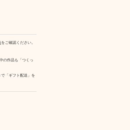
表
をご確認ください。
中の作品も「つくっ
きで「ギフト配送」を