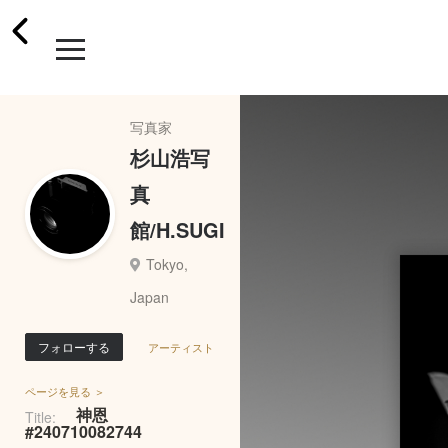
写真家
杉山浩写
真
館/H.SUGI
Tokyo,
Japan
フォローする
アーティスト
ページを見る ＞
神恩
Title:
#240710082744