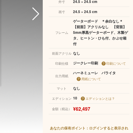
24.5 × 24.5 cm
外寸
24.5 × 24.5 cm
画寸
ゲーターボード ＊余白なし＊
【前面】アクリルなし 【背面】
5mm厚黒ゲーターボード、木製ゲ
フレーム
タ、ヒートン・ひも付、かぶせ箱
付
なし
前面アクリル
ジークレー印刷
印刷仕様
印刷について
ハーネミューレ バライタ
出力用紙
用紙について
なし
マット
10
エディション
エディションとは？
¥62,497
金額（税込）
あなたの保有ポイント：ログインすると表示され