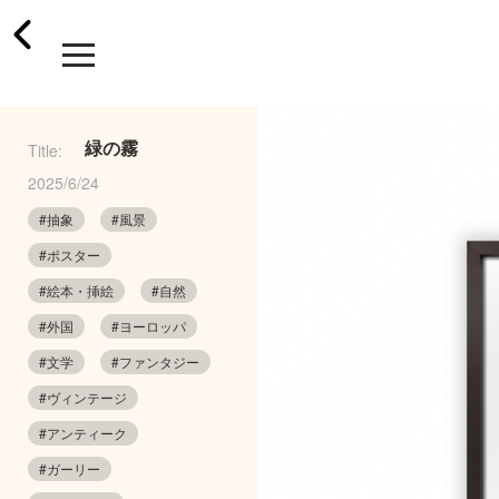
緑の霧
Title:
2025/6/24
#抽象
#風景
#ポスター
#絵本・挿絵
#自然
#外国
#ヨーロッパ
#文学
#ファンタジー
#ヴィンテージ
#アンティーク
#ガーリー