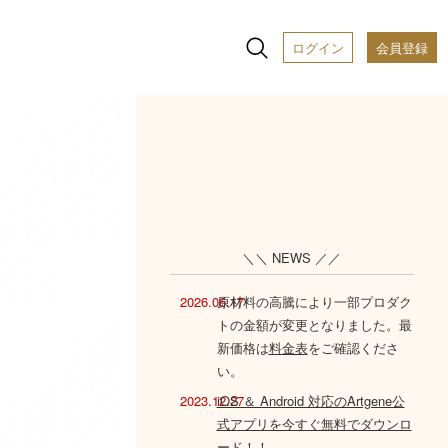
ログイン
会員登録
＼＼ NEWS ／／
2026.06.17
原材料の高騰により一部プロダク
トの金額が変更となりました。最
新価格は
料金表
をご確認くださ
い。
2023.12.27
iOS ＆ Android 対応のArtgene公
式アプリを今すぐ無料でダウンロ
ード！！