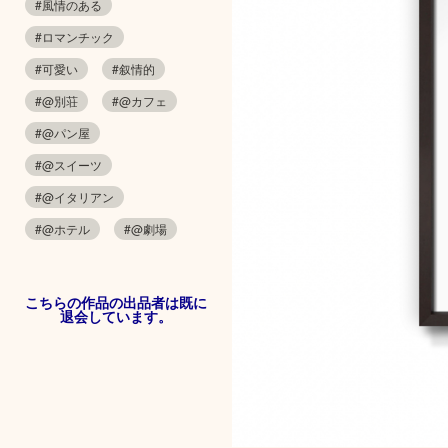
#風情のある
#ロマンチック
#可愛い
#叙情的
#@別荘
#@カフェ
#@パン屋
#@スイーツ
#@イタリアン
#@ホテル
#@劇場
こちらの作品の出品者は既に
退会しています。