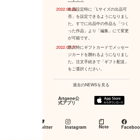
2022.08.29
出品設定時に「Lサイズの出品可
否」を設定できるようになりまし
た。すでに出品中の作品も「つく
った作品」より「編集」にて変更
が可能です。
2022.07.07
購入時にギフトカードでメッセー
ジカードを贈れるようになりまし
た。注文手続きで「ギフト配送」
をご選択ください。
過去のNEWSを見る
Artgene公
式アプリ
Artgene
とつな
Note
twitter
Instagram
Faceboo
がる