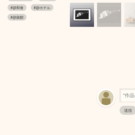
#@和食
#@ホテル
#@旅館