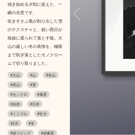
傾き始める夕刻に捉えた、一
瞬の光景です。
吹きすさぶ風が削り出した雪
のテクスチャと、鋭い西日が
稜線に遮られて落とす陰。大
山の厳しい冬の表情を、極限
まで削ぎ落としたモノクロー
ムで切り取りました。
#大山
#山
#冬山
#登山
#雪
#モノクロ
#風景
#自然
#日本
#ミニマル
#壮大
#2月
#冬
#@リビング
#@書斎