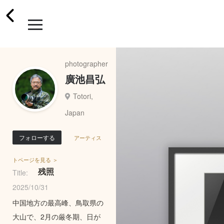
photographer
廣池昌弘
Totori,
Japan
フォローする
アーティス
トページを見る ＞
残照
Title:
2025/10/31
中国地方の最高峰、鳥取県の
大山で、2月の厳冬期、日が