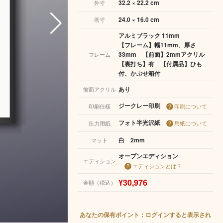
32.2 × 22.2 cm
外寸
24.0 × 16.0 cm
画寸
アルミブラック 11mm
【フレーム】幅11mm、厚さ
33mm 【前面】2mmアクリル
フレーム
【裏打ち】有 【付属品】ひも
付、かぶせ箱付
あり
前面アクリル
ジークレー印刷
印刷仕様
印刷について
フォト半光沢紙
出力用紙
用紙について
白 2mm
マット
オープンエディション
エディション
エディションとは？
¥30,976
金額（税込）
あなたの保有ポイント：ログインすると表示され