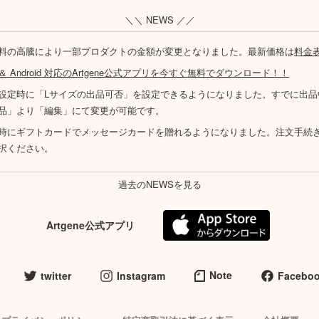
＼＼ NEWS ／／
料の高騰により一部プロダクトの金額が変更となりました。最新価格は
料金
S ＆ Android 対応のArtgene公式アプリを今すぐ無料でダウンロード！！
設定時に「Lサイズの出品可否」を設定できるようになりました。すでに出品
品」より「編集」にて変更が可能です。
時にギフトカードでメッセージカードを贈れるようになりました。注文手続
択ください。
過去のNEWSを見る
Artgene公式アプリ
Note
twitter
Instagram
Facebo