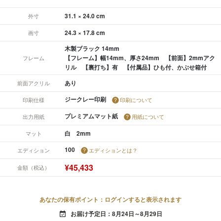
31.1 × 24.0 cm
外寸
24.3 × 17.8 cm
画寸
木製ブラック 14mm
【フレーム】幅14mm、厚さ24mm 【前面】2mmアク
フレーム
リル 【裏打ち】有 【付属品】ひも付、かぶせ箱付
あり
前面アクリル
ジークレー印刷
印刷仕様
印刷について
プレミアムマット紙
出力用紙
用紙について
白 2mm
マット
100
エディション
エディションとは？
¥45,433
金額（税込）
あなたの保有ポイント：ログインすると表示されます
お届け予定日：8月24日～8月29日
event_available