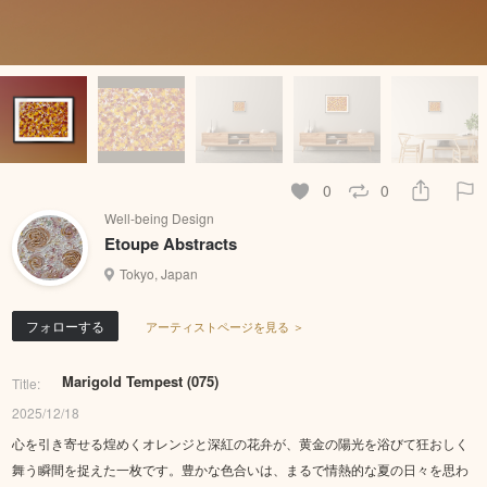
0
0
Well-being Design
Etoupe Abstracts
Tokyo, Japan
フォローする
アーティストページを見る ＞
Marigold Tempest (075)
Title:
2025/12/18
心を引き寄せる煌めくオレンジと深紅の花弁が、黄金の陽光を浴びて狂おしく
舞う瞬間を捉えた一枚です。豊かな色合いは、まるで情熱的な夏の日々を思わ