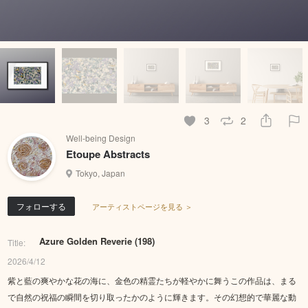
3
2
Well-being Design
Etoupe Abstracts
Tokyo, Japan
フォローする
アーティストページを見る ＞
Azure Golden Reverie (198)
Title:
2026/4/12
紫と藍の爽やかな花の海に、金色の精霊たちが軽やかに舞うこの作品は、まる
で自然の祝福の瞬間を切り取ったかのように輝きます。その幻想的で華麗な動