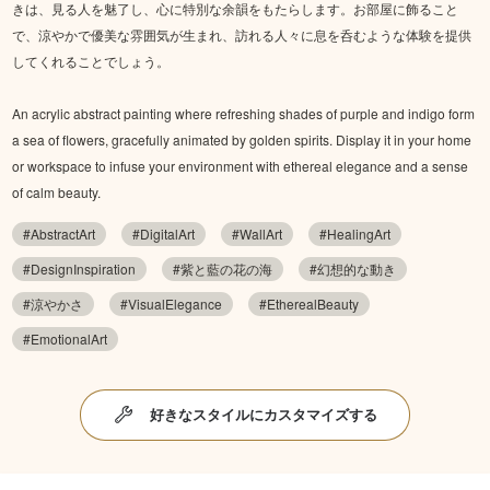
きは、見る人を魅了し、心に特別な余韻をもたらします。お部屋に飾ること
で、涼やかで優美な雰囲気が生まれ、訪れる人々に息を呑むような体験を提供
してくれることでしょう。
An acrylic abstract painting where refreshing shades of purple and indigo form
a sea of flowers, gracefully animated by golden spirits. Display it in your home
or workspace to infuse your environment with ethereal elegance and a sense
of calm beauty.
#AbstractArt
#DigitalArt
#WallArt
#HealingArt
#DesignInspiration
#紫と藍の花の海
#幻想的な動き
#涼やかさ
#VisualElegance
#EtherealBeauty
#EmotionalArt
好きなスタイルにカスタマイズする