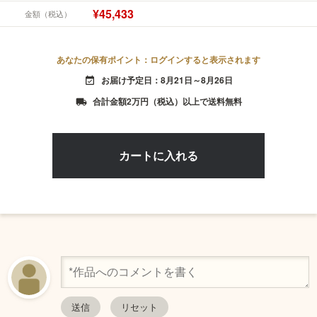
¥45,433
金額（税込）
あなたの保有ポイント：ログインすると表示されます
お届け予定日：8月21日～8月26日
event_available
合計金額2万円（税込）以上で送料無料
local_shipping