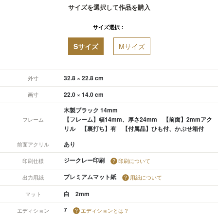
サイズを選択して作品を購入
サイズ選択：
Sサイズ
Mサイズ
32.8 × 22.8 cm
外寸
22.0 × 14.0 cm
画寸
木製ブラック 14mm
【フレーム】幅14mm、厚さ24mm 【前面】2mmアク
フレーム
リル 【裏打ち】有 【付属品】ひも付、かぶせ箱付
あり
前面アクリル
ジークレー印刷
印刷仕様
印刷について
プレミアムマット紙
出力用紙
用紙について
白 2mm
マット
7
エディション
エディションとは？