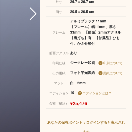
26.7 × 26.7 cm
外寸
20.5 × 20.5 cm
画寸
アルミブラック 11mm
【フレーム】幅11mm、厚さ
33mm 【前面】2mmアクリル
フレーム
【裏打ち】有 【付属品】ひも
付、かぶせ箱付
あり
前面アクリル
ジークレー印刷
印刷仕様
印刷について
フォト半光沢紙
出力用紙
用紙について
白 2mm
マット
10
エディション
エディションとは？
¥25,476
金額（税込）
あなたの保有ポイント：ログインすると表示され
ます