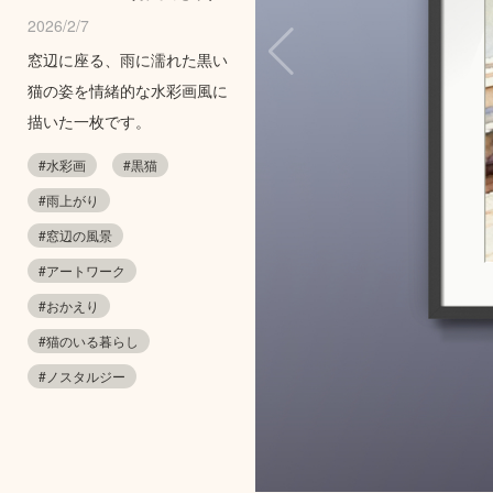
2026/2/7
窓辺に座る、雨に濡れた黒い
猫の姿を情緒的な水彩画風に
描いた一枚です。
#水彩画
#黒猫
#雨上がり
#窓辺の風景
#アートワーク
#おかえり
#猫のいる暮らし
#ノスタルジー