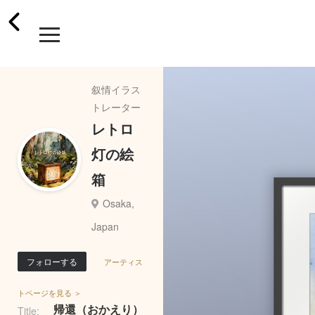
叙情イラス
トレーター
レトロ
灯の絵
箱
Osaka,
Japan
フォローする
アーティス
トページを見る ＞
帰還（おかえり）
Title: