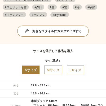
#スピリットな空
#夕日
#空
#雲
#海
#宇宙
#ファンタジー
#オレンジ
#skyscape
好きなスタイルにカスタマイズする
サイズを選択して作品を購入
サイズ選択：
Sサイズ
Mサイズ
Lサイズ
22.8 × 32.8 cm
外寸
18.0 × 26.1 cm
画寸
木製ブラック 14mm
【フレーム】幅14mm、厚さ24mm 【前面】2mmアク
フレーム