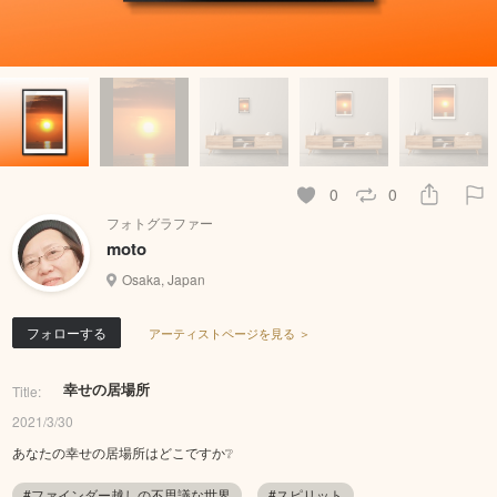
0
0
フォトグラファー
moto
Osaka, Japan
フォローする
アーティストページを見る ＞
幸せの居場所
Title:
2021/3/30
あなたの幸せの居場所はどこですか❔
#ファインダー越しの不思議な世界
#スピリット