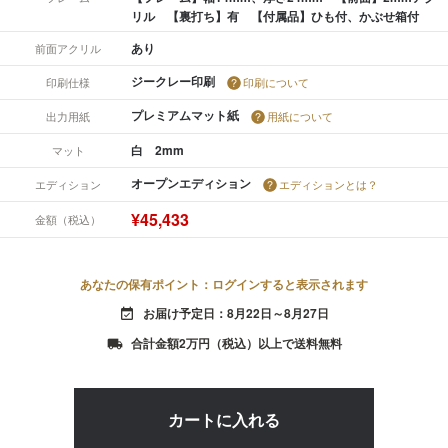
リル 【裏打ち】有 【付属品】ひも付、かぶせ箱付
あり
前面アクリル
ジークレー印刷
印刷仕様
印刷について
プレミアムマット紙
出力用紙
用紙について
白 2mm
マット
オープンエディション
エディション
エディションとは？
¥45,433
金額（税込）
あなたの保有ポイント：ログインすると表示されます
お届け予定日：8月22日～8月27日
event_available
合計金額2万円（税込）以上で送料無料
local_shipping