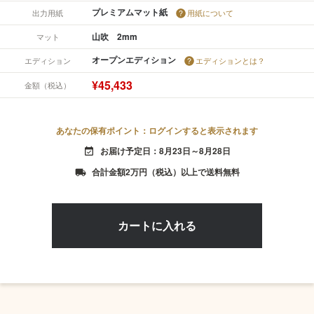
プレミアムマット紙
出力用紙
用紙について
山吹 2mm
マット
オープンエディション
エディション
エディションとは？
¥45,433
金額（税込）
あなたの保有ポイント：ログインすると表示されます
お届け予定日：8月23日～8月28日
event_available
合計金額2万円（税込）以上で送料無料
local_shipping