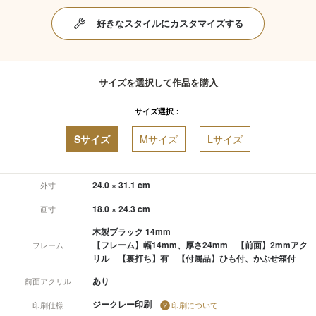
好きなスタイルにカスタマイズする
サイズを選択して作品を購入
サイズ選択：
Sサイズ
Mサイズ
Lサイズ
24.0 × 31.1 cm
外寸
18.0 × 24.3 cm
画寸
木製ブラック 14mm
【フレーム】幅14mm、厚さ24mm 【前面】2mmアク
フレーム
リル 【裏打ち】有 【付属品】ひも付、かぶせ箱付
あり
前面アクリル
ジークレー印刷
印刷仕様
印刷について