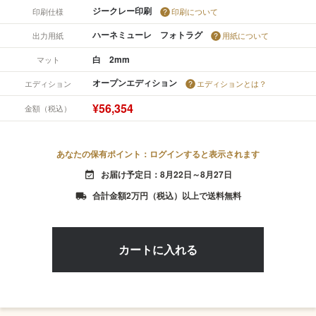
ジークレー印刷
印刷仕様
印刷について
ハーネミューレ フォトラグ
出力用紙
用紙について
白 2mm
マット
オープンエディション
エディション
エディションとは？
¥56,354
金額（税込）
あなたの保有ポイント：ログインすると表示されます
お届け予定日：8月22日～8月27日
event_available
合計金額2万円（税込）以上で送料無料
local_shipping