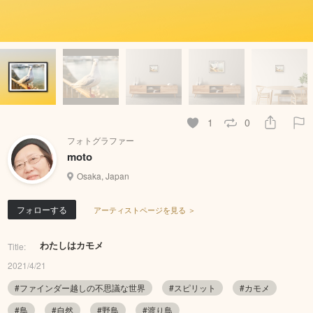
1
0
フォトグラファー
moto
Osaka, Japan
フォローする
アーティストページを見る ＞
わたしはカモメ
Title:
2021/4/21
#ファインダー越しの不思議な世界
#スピリット
#カモメ
#鳥
#自然
#野鳥
#渡り鳥