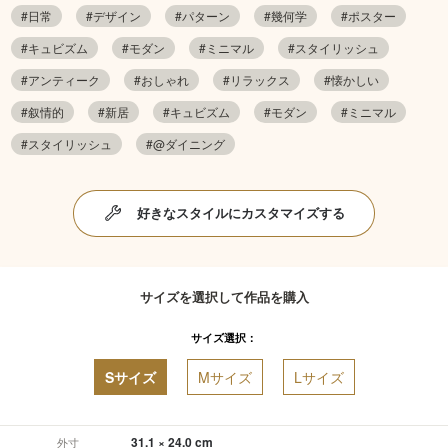
#日常
#デザイン
#パターン
#幾何学
#ポスター
#キュビズム
#モダン
#ミニマル
#スタイリッシュ
#アンティーク
#おしゃれ
#リラックス
#懐かしい
#叙情的
#新居
#キュビズム
#モダン
#ミニマル
#スタイリッシュ
#@ダイニング
好きなスタイルにカスタマイズする
サイズを選択して作品を購入
サイズ選択：
Sサイズ
Mサイズ
Lサイズ
31.1 × 24.0 cm
外寸