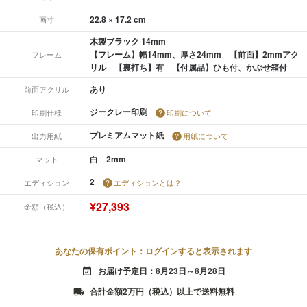
22.8 × 17.2 cm
画寸
木製ブラック 14mm
【フレーム】幅14mm、厚さ24mm 【前面】2mmアク
フレーム
リル 【裏打ち】有 【付属品】ひも付、かぶせ箱付
あり
前面アクリル
ジークレー印刷
印刷仕様
印刷について
プレミアムマット紙
出力用紙
用紙について
白 2mm
マット
2
エディション
エディションとは？
¥27,393
金額（税込）
あなたの保有ポイント：ログインすると表示されます
お届け予定日：8月23日～8月28日
event_available
合計金額2万円（税込）以上で送料無料
local_shipping