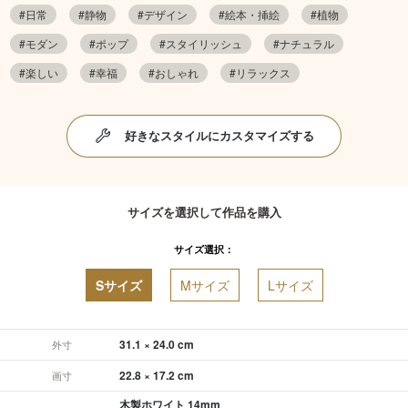
#日常
#静物
#デザイン
#絵本・挿絵
#植物
#モダン
#ポップ
#スタイリッシュ
#ナチュラル
#楽しい
#幸福
#おしゃれ
#リラックス
好きなスタイルにカスタマイズする
サイズを選択して作品を購入
サイズ選択：
Sサイズ
Mサイズ
Lサイズ
31.1 × 24.0 cm
外寸
22.8 × 17.2 cm
画寸
木製ホワイト 14mm