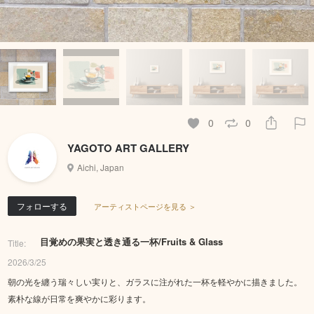
0
0
YAGOTO ART GALLERY
Aichi, Japan
フォローする
アーティストページを見る ＞
目覚めの果実と透き通る一杯/Fruits & Glass
Title:
2026/3/25
朝の光を纏う瑞々しい実りと、ガラスに注がれた一杯を軽やかに描きました。
素朴な線が日常を爽やかに彩ります。