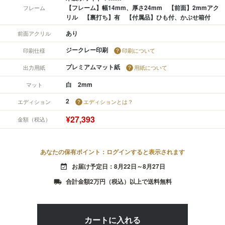
【フレーム】幅14mm、厚さ24mm 【前面】2mmアク
フレーム
リル 【裏打ち】有 【付属品】ひも付、かぶせ箱付
あり
前面アクリル
ジークレー印刷
印刷仕様
印刷について
プレミアムマット紙
出力用紙
用紙について
白 2mm
マット
2
エディション
エディションとは？
¥27,393
金額（税込）
あなたの保有ポイント：ログインすると表示されます
お届け予定日：8月22日～8月27日
event_available
合計金額2万円（税込）以上で送料無料
local_shipping