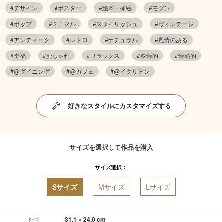
#デザイン
#ポスター
#絵本・挿絵
#モダン
#ポップ
#ミニマル
#スタイリッシュ
#ヴィンテージ
#アンティーク
#レトロ
#ナチュラル
#風情のある
#幸福
#おしゃれ
#リラックス
#叙情的
#情熱的
#@ダイニング
#@カフェ
#@イタリアン
好きなスタイルにカスタマイズする
サイズを選択して作品を購入
サイズ選択：
Sサイズ
Mサイズ
Lサイズ
31.1 × 24.0 cm
外寸