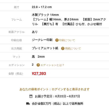
22.8 × 17.2 cm
画寸
木製ブラック 14mm
【フレーム】幅14mm、厚さ24mm 【前面】2mmアク
フレーム
リル 【裏打ち】有 【付属品】ひも付、かぶせ箱付
あり
前面アクリル
ジークレー印刷
印刷仕様
印刷について
プレミアムマット紙
出力用紙
用紙について
黒 2mm
マット
2
エディション
エディションとは？
¥27,393
金額（税込）
あなたの保有ポイント：ログインすると表示されます
お届け予定日：8月22日～8月27日
event_available
合計金額2万円（税込）以上で送料無料
local_shipping