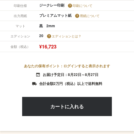
ジークレー印刷
印刷仕様
印刷について
プレミアムマット紙
出力用紙
用紙について
黒 2mm
マット
20
エディション
エディションとは？
¥16,723
金額（税込）
あなたの保有ポイント：ログインすると表示されます
お届け予定日：8月22日～8月27日
event_available
合計金額2万円（税込）以上で送料無料
local_shipping