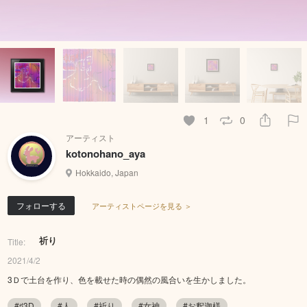
1
0
アーティスト
kotonohano_aya
Hokkaido, Japan
フォローする
アーティストページを見る ＞
祈り
Title:
2021/4/2
3Ｄで土台を作り、色を載せた時の偶然の風合いを生かしました。
#♯3D
#人
#祈り
#女神
#お釈迦様