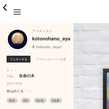
アーティスト
kotonohano_aya
Hokkaido, Japan
フォローする
アーティストページを見
る ＞
生命の木
Title:
2021/4/30
命はめぐる・・。
#♯木
#月
#少女
#水彩