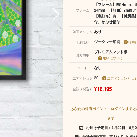
【フレーム】幅14mm、
24mm 【前面】2mm
フレーム
【裏打ち】有 【付属品
付、かぶせ箱付
あり
前面アクリル
ジークレー印刷
印刷仕様
印刷
プレミアムマット紙
出力用紙
用紙について
なし
マット
20
エディション
エディションとは
¥16,195
金額（税込）
あなたの保有ポイント：ログインすると
ます
お届け予定日：8月22日～8月2
event_available
合計金額2万円（税込）以上で送
local_shipping