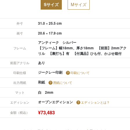
Sサイズ
Mサイズ
31.0 × 25.5 cm
外寸
20.6 × 17.9 cm
画寸
アンティーク シルバー
【フレーム】幅18mm、厚さ18mm 【前面】2mmアク
フレーム
リル 【裏打ち】有 【付属品】ひも付、かぶせ箱付
あり
前面アクリル
ジークレー印刷
印刷仕様
印刷について
和紙
出力用紙
用紙について
白 2mm
マット
オープンエディション
エディション
エディションとは？
¥73,483
金額（税込）