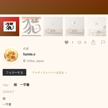
1
0
作家
fumie.c
Chiba, Japan
フォローする
アーティストページを見る ＞
猫 一字書
Title:
2026/6/7
猫
一字書