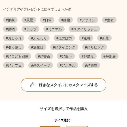
インテリアやプレゼントに如何でしょうか🎁
#抽象
#風景
#日常
#静物
#デザイン
#生命
#動物
#ポップ
#ミニマル
#スタイリッシュ
#おしゃれ
#ふんわり
#ほのぼの
#素朴
#新居
#引っ越し
#誕生日
#@ダイニング
#@リビング
#@こども部屋
#@書斎
#@廊下
#@階段
#@別荘
#@カフェ
#@スイーツ
#@ホテル
#@旅館
好きなスタイルにカスタマイズする
サイズを選択して作品を購入
サイズ選択：