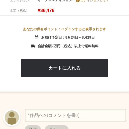
¥36,476
金額（税込）
あなたの保有ポイント：ログインすると表示されます
お届け予定日：8月24日～8月29日
event_available
合計金額2万円（税込）以上で送料無料
local_shipping