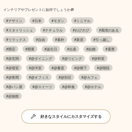
インテリアやプレゼントに如何でしょうか🎁
#デザイン
#日本
#モダン
#ミニマル
#スタイリッシュ
#ナチュラル
#わびさび
#風情のある
#リラックス
#自由
#素朴
#新居
#引っ越し
#開店
#開業
#誕生日
#出産
#結婚
#還暦
#@玄関
#@ダイニング
#@リビング
#@和室
#@寝室
#@洋室
#@書斎
#@廊下
#@階段
#@客間
#@オフィス
#@別荘
#@カフェ
#@パン屋
#@スイーツ
#@和食
#@ホテル
#@旅館
好きなスタイルにカスタマイズする