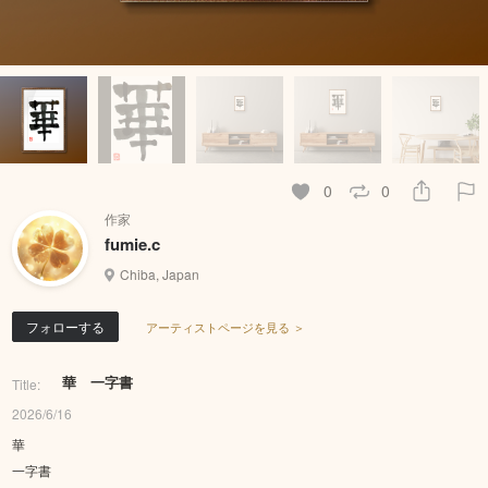
0
0
作家
fumie.c
Chiba, Japan
フォローする
アーティストページを見る ＞
華 一字書
Title:
2026/6/16
華
一字書