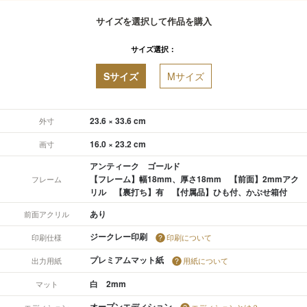
サイズを選択して作品を購入
サイズ選択：
Sサイズ
Mサイズ
23.6 × 33.6 cm
外寸
16.0 × 23.2 cm
画寸
アンティーク ゴールド
【フレーム】幅18mm、厚さ18mm 【前面】2mmアク
フレーム
リル 【裏打ち】有 【付属品】ひも付、かぶせ箱付
あり
前面アクリル
ジークレー印刷
印刷仕様
印刷について
プレミアムマット紙
出力用紙
用紙について
白 2mm
マット
オープンエディション
エディション
エディションとは？