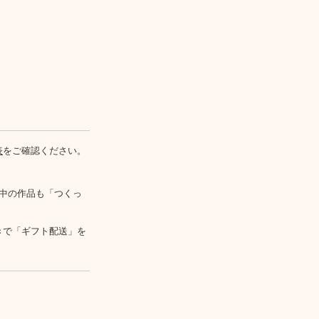
表
をご確認ください。
中の作品も「つくっ
きで「ギフト配送」を