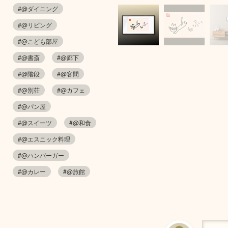
#@ダイニング
#@リビング
#@こども部屋
#@書斎
#@廊下
#@階段
#@客間
#@別荘
#@カフェ
#@パン屋
#@スイーツ
#@和食
#@エスニック料理
#@ハンバーガー
#@カレー
#@旅館