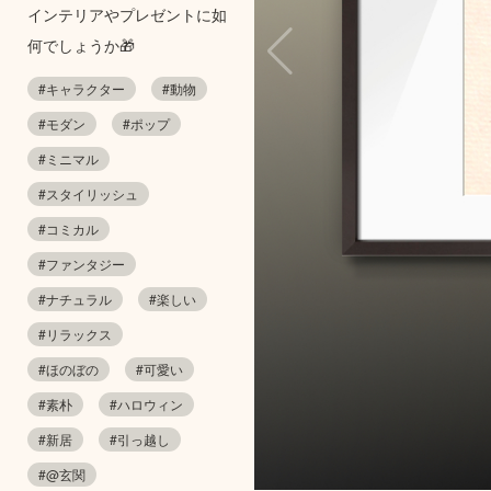
インテリアやプレゼントに如
何でしょうか🎁
#キャラクター
#動物
#モダン
#ポップ
#ミニマル
#スタイリッシュ
#コミカル
#ファンタジー
#ナチュラル
#楽しい
#リラックス
#ほのぼの
#可愛い
#素朴
#ハロウィン
#新居
#引っ越し
#@玄関