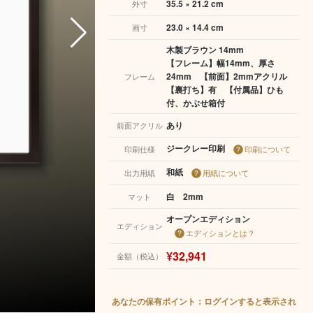
35.5 × 21.2 cm
外寸
23.0 × 14.4 cm
画寸
木製ブラウン 14mm
【フレーム】幅14mm、厚さ
24mm 【前面】2mmアクリル
フレーム
【裏打ち】有 【付属品】ひも
付、かぶせ箱付
あり
前面アクリル
ジークレー印刷
印刷仕様
印刷について
和紙
出力用紙
用紙について
白 2mm
マット
オープンエディション
エディション
エディションとは？
¥32,941
金額（税込）
あなたの保有ポイント：ログインすると表示され