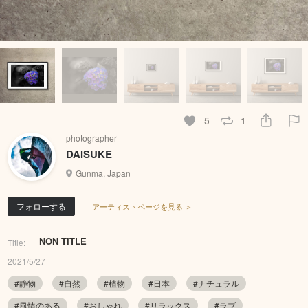
5
1
photographer
DAISUKE
Gunma, Japan
フォローする
アーティストページを見る ＞
NON TITLE
Title:
2021/5/27
#静物
#自然
#植物
#日本
#ナチュラル
#風情のある
#おしゃれ
#リラックス
#ラブ