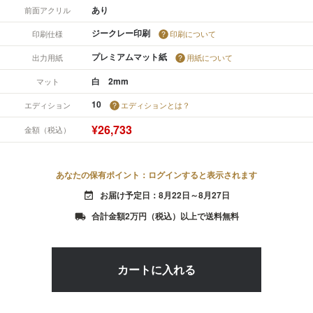
あり
前面アクリル
ジークレー印刷
印刷仕様
印刷について
プレミアムマット紙
出力用紙
用紙について
白 2mm
マット
10
エディション
エディションとは？
¥26,733
金額（税込）
あなたの保有ポイント：ログインすると表示されます
お届け予定日：8月22日～8月27日
event_available
合計金額2万円（税込）以上で送料無料
local_shipping