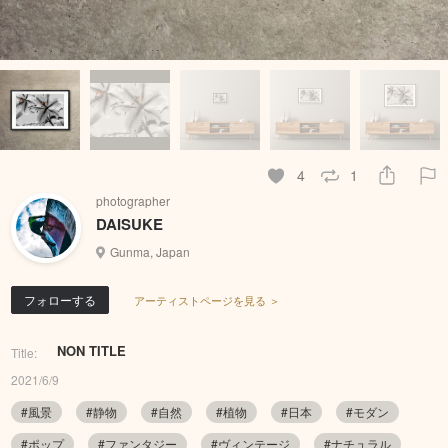
4
1
photographer
DAISUKE
Gunma, Japan
フォローする
アーティストページを見る ＞
NON TITLE
Title:
2021/6/9
#風景
#静物
#自然
#植物
#日本
#モダン
#ポップ
#ファンタジー
#ヴィンテージ
#ナチュラル