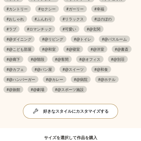
#カントリー
#セクシー
#ガーリー
#幸福
#おしゃれ
#ふんわり
#リラックス
#ほのぼの
#ラブ
#ロマンチック
#可愛い
#@玄関
#@ダイニング
#@リビング
#@トイレ
#@バスルーム
#@こども部屋
#@和室
#@寝室
#@洋室
#@書斎
#@廊下
#@階段
#@客間
#@オフィス
#@別荘
#@カフェ
#@パン屋
#@スイーツ
#@和食
#@ハンバーガー
#@カレー
#@病院
#@ホテル
#@旅館
#@劇場
#@スポーツ施設
好きなスタイルにカスタマイズする
サイズを選択して作品を購入