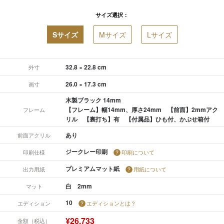
サイズ選択：
Sサイズ
Mサイズ
Lサイズ
32.8 × 22.8 cm
外寸
26.0 × 17.3 cm
画寸
木製ブラック 14mm
【フレーム】幅14mm、厚さ24mm 【前面】2mmアク
フレーム
リル 【裏打ち】有 【付属品】ひも付、かぶせ箱付
あり
前面アクリル
ジークレー印刷
印刷仕様
印刷について
プレミアムマット紙
出力用紙
用紙について
白 2mm
マット
10
エディション
エディションとは？
¥26,733
金額（税込）