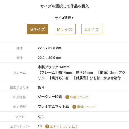
サイズを選択して作品を購入
サイズ選択：
Sサイズ
Mサイズ
Lサイズ
22.8 × 32.8 cm
外寸
20.0 × 30.0 cm
画寸
木製ブラック 14mm
【フレーム】幅14mm、厚さ24mm 【前面】2mmアク
フレーム
リル 【裏打ち】有 【付属品】ひも付、かぶせ箱付
あり
前面アクリル
ジークレー印刷
印刷仕様
印刷について
プレミアムマット紙
出力用紙
用紙について
なし
マット
10
エディション
エディションとは？