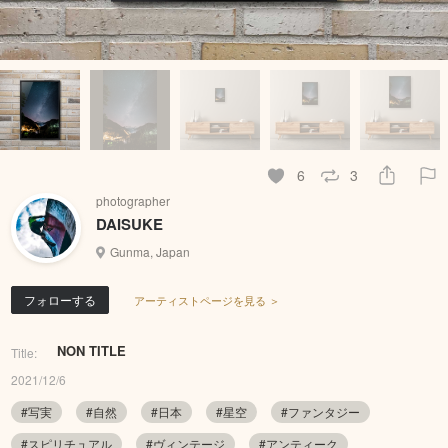
6
3
photographer
DAISUKE
Gunma, Japan
フォローする
アーティストページを見る ＞
NON TITLE
Title:
2021/12/6
#写実
#自然
#日本
#星空
#ファンタジー
#スピリチュアル
#ヴィンテージ
#アンティーク