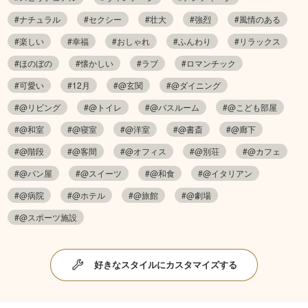
#ナチュラル
#セクシー
#壮大
#強烈
#風情のある
#楽しい
#幸福
#おしゃれ
#ふんわり
#リラックス
#ほのぼの
#懐かしい
#ラブ
#ロマンチック
#可愛い
#12月
#@玄関
#@ダイニング
#@リビング
#@トイレ
#@バスルーム
#@こども部屋
#@和室
#@寝室
#@洋室
#@書斎
#@廊下
#@階段
#@客間
#@オフィス
#@別荘
#@カフェ
#@パン屋
#@スイーツ
#@和食
#@イタリアン
#@病院
#@ホテル
#@旅館
#@劇場
#@スポーツ施設
好きなスタイルにカスタマイズする