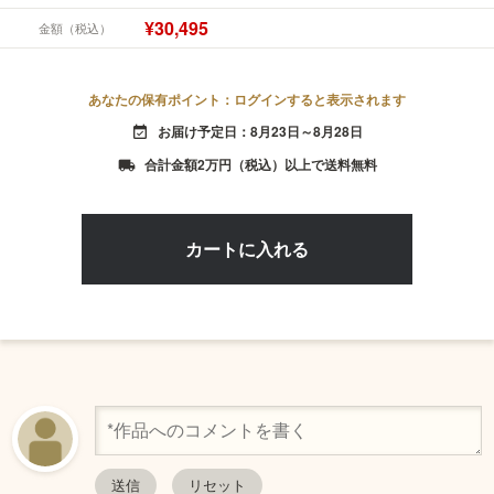
¥30,495
金額（税込）
あなたの保有ポイント：ログインすると表示されます
お届け予定日：8月23日～8月28日
event_available
合計金額2万円（税込）以上で送料無料
local_shipping