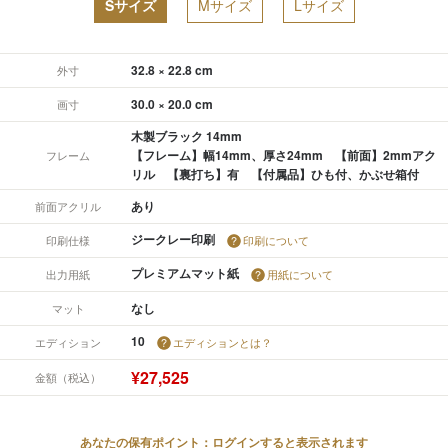
Sサイズ
Mサイズ
Lサイズ
32.8 × 22.8 cm
外寸
30.0 × 20.0 cm
画寸
木製ブラック 14mm
【フレーム】幅14mm、厚さ24mm 【前面】2mmアク
フレーム
リル 【裏打ち】有 【付属品】ひも付、かぶせ箱付
あり
前面アクリル
ジークレー印刷
印刷仕様
印刷について
プレミアムマット紙
出力用紙
用紙について
なし
マット
10
エディション
エディションとは？
¥27,525
金額（税込）
あなたの保有ポイント：ログインすると表示されます