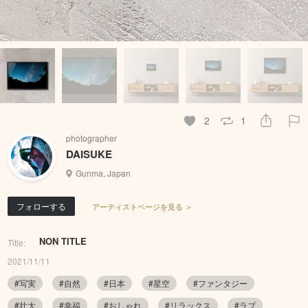
2
1
photographer
DAISUKE
Gunma, Japan
フォローする
アーティストページを見る ＞
NON TITLE
Title:
2021/11/11
#写実
#自然
#日本
#星空
#ファンタジー
#壮大
#幸福
#おしゃれ
#リラックス
#ラブ