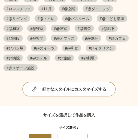
#ロマンチック
#11月
#@玄関
#@ダイニング
#@リビング
#@トイレ
#@バスルーム
#@こども部屋
#@和室
#@寝室
#@洋室
#@書斎
#@廊下
#@階段
#@客間
#@オフィス
#@別荘
#@カフェ
#@パン屋
#@スイーツ
#@和食
#@イタリアン
#@病院
#@ホテル
#@旅館
#@劇場
#@スポーツ施設
好きなスタイルにカスタマイズする
サイズを選択して作品を購入
サイズ選択：