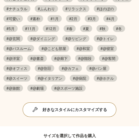
#ナチュラル
#ふんわり
#リラックス
#ほのぼの
#可愛い
#素朴
#1月
#2月
#3月
#4月
#5月
#11月
#12月
#春
#夏
#秋
#冬
#@玄関
#@ダイニング
#@リビング
#@トイレ
#@バスルーム
#@こども部屋
#@和室
#@寝室
#@洋室
#@書斎
#@廊下
#@階段
#@客間
#@オフィス
#@別荘
#@カフェ
#@パン屋
#@スイーツ
#@イタリアン
#@病院
#@ホテル
#@旅館
#@劇場
#@スポーツ施設
好きなスタイルにカスタマイズする
サイズを選択して作品を購入