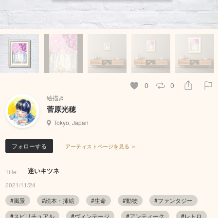
0
0
絵描き
菅原光穂
Tokyo, Japan
フォローする
アーティストページを見る ＞
迷いキツネ
Title:
2021/11/24
#風景
#絵本・挿絵
#生命
#動物
#ファンタジー
#スピリチュアル
#ヴィンテージ
#アンティーク
#レトロ