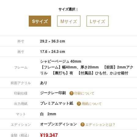
サイズ選択：
Sサイズ
Mサイズ
Lサイズ
29.2 × 36.3 cm
外寸
17.6 × 24.3 cm
画寸
シャビーベージュ 40mm
【フレーム】幅40mm、厚さ20mm 【前面】2mmアク
フレーム
リル 【裏打ち】有 【付属品】ひも付、かぶせ箱付
あり
前面アクリル
ジークレー印刷
印刷仕様
印刷について
プレミアムマット紙
出力用紙
用紙について
白 2mm
マット
オープンエディション
エディション
エディションとは？
¥19,347
金額（税込）