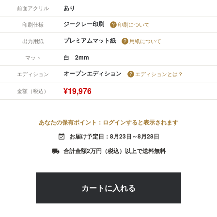
あり
前面アクリル
ジークレー印刷
印刷仕様
印刷について
プレミアムマット紙
出力用紙
用紙について
白 2mm
マット
オープンエディション
エディション
エディションとは？
¥19,976
金額（税込）
あなたの保有ポイント：ログインすると表示されます
お届け予定日：8月23日～8月28日
event_available
合計金額2万円（税込）以上で送料無料
local_shipping