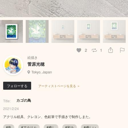
2
1
絵描き
菅原光穂
Tokyo, Japan
フォローする
アーティストページを見る ＞
カゴの鳥
Title:
2021/2/24
アクリル絵具、クレヨン、色鉛筆で手描きで制作しまた。
#鳥
#アクリル
#癒し
#和み
#優しい